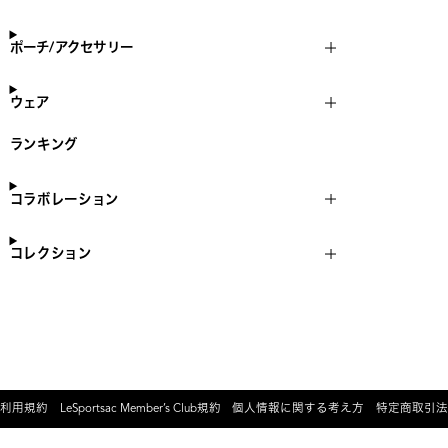
ポーチ/アクセサリー
ウェア
ランキング
コラボレーション
コレクション
利用規約
LeSportsac Member’s Club規約
個人情報に関する考え方
特定商取引法