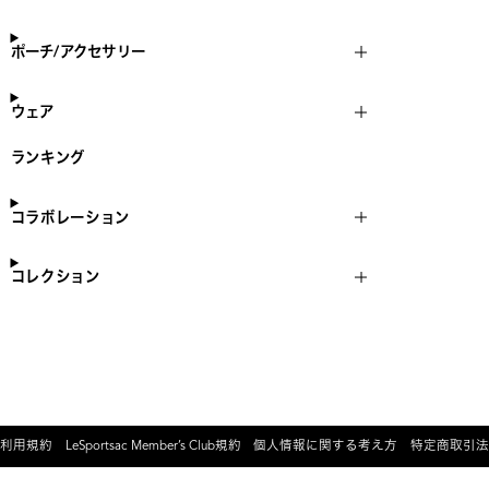
ポーチ/アクセサリー
ウェア
ランキング
コラボレーション
コレクション
利用規約
LeSportsac Member’s Club規約
個人情報に関する考え方
特定商取引法