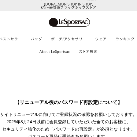
【DORAEMON SHOP IN SHOP】
8/5～表参道フラッグシップストア
ベストセラー
バッグ
ポーチ/アクセサリー
ウェア
ランキング
About LeSportsac
ストア検索
【リニューアル後のパスワード再設定について】
サイトリニューアルに向けて
ご登録状況の確認をお願いしております。
2025年8月24日以前に
会員登録していただいた全てのお客様に、
セキュリティ強化のため「パスワードの再設定」が
必須となります。
パスワード再発行手続きをお願いします。