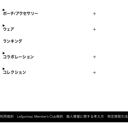
ポーチ/アクセサリー
ウェア
ランキング
コラボレーション
コレクション
利用規約
LeSportsac Member’s Club規約
個人情報に関する考え方
特定商取引法