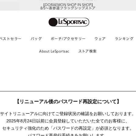
【DORAEMON SHOP IN SHOP】
8/5～表参道フラッグシップストア
ベストセラー
バッグ
ポーチ/アクセサリー
ウェア
ランキング
About LeSportsac
ストア検索
【リニューアル後のパスワード再設定について】
サイトリニューアルに向けて
ご登録状況の確認をお願いしております。
2025年8月24日以前に
会員登録していただいた全てのお客様に、
セキュリティ強化のため「パスワードの再設定」が
必須となります。
パスワード再発行手続きをお願いします。