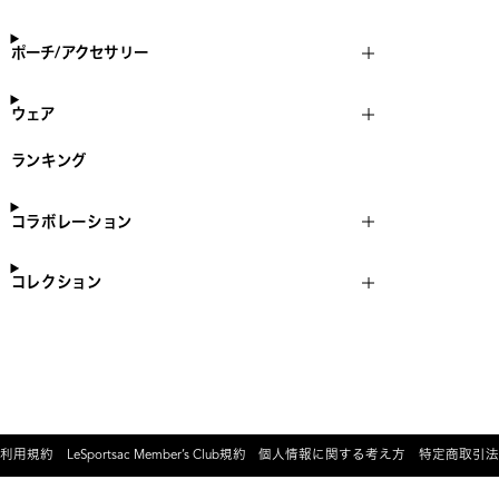
ポーチ/アクセサリー
ウェア
ランキング
コラボレーション
コレクション
利用規約
LeSportsac Member’s Club規約
個人情報に関する考え方
特定商取引法