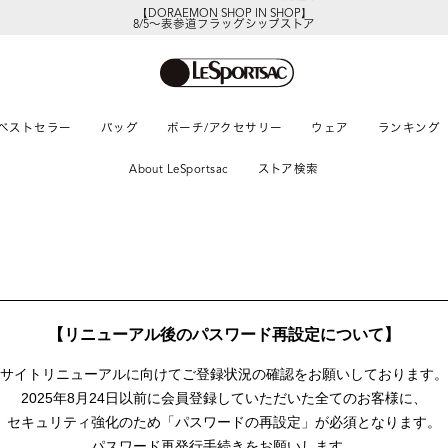
【DORAEMON SHOP IN SHOP】
8/5～表参道フラッグシップストア
ベストセラー
バッグ
ポーチ/アクセサリー
ウェア
ランキング
About LeSportsac
ストア検索
【リニューアル後のパスワード再設定について】
サイトリニューアルに向けて
ご登録状況の確認をお願いしております。
2025年8月24日以前に
会員登録していただいた全てのお客様に、
セキュリティ強化のため「パスワードの再設定」が
必須となります。
パスワード再発行手続きをお願いします。