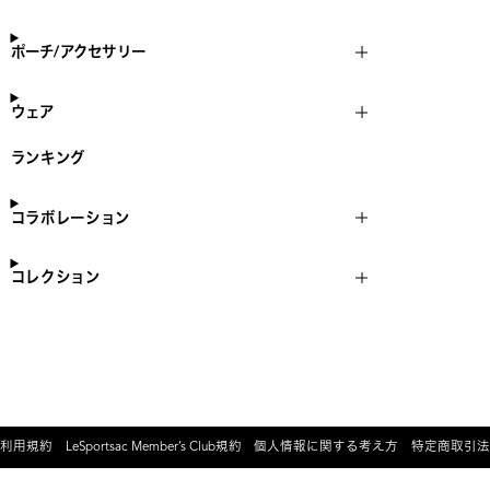
ポーチ/アクセサリー
ウェア
ランキング
コラボレーション
コレクション
利用規約
LeSportsac Member’s Club規約
個人情報に関する考え方
特定商取引法