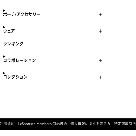
ポーチ/アクセサリー
ウェア
ランキング
コラボレーション
コレクション
利用規約
LeSportsac Member’s Club規約
個人情報に関する考え方
特定商取引法