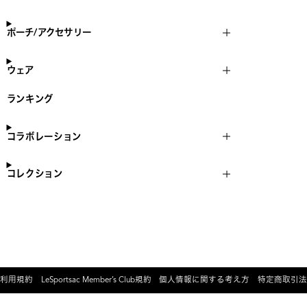
ポーチ/アクセサリー
ウェア
ランキング
コラボレーション
コレクション
利用規約
LeSportsac Member’s Club規約
個人情報に関する考え方
特定商取引法