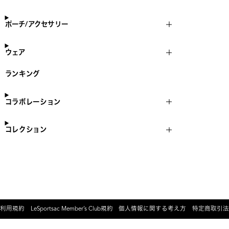
ポーチ/アクセサリー
ウェア
ランキング
コラボレーション
コレクション
利用規約
LeSportsac Member’s Club規約
個人情報に関する考え方
特定商取引法