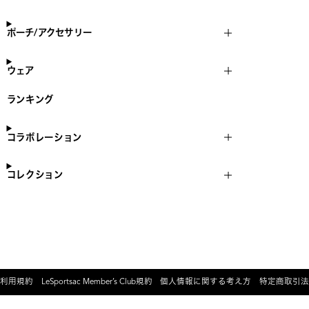
ポーチ/アクセサリー
ウェア
ランキング
コラボレーション
コレクション
利用規約
LeSportsac Member’s Club規約
個人情報に関する考え方
特定商取引法