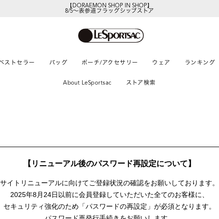
【DORAEMON SHOP IN SHOP】
8/5～表参道フラッグシップストア
ベストセラー
バッグ
ポーチ/アクセサリー
ウェア
ランキング
About LeSportsac
ストア検索
【リニューアル後のパスワード再設定について】
サイトリニューアルに向けて
ご登録状況の確認をお願いしております。
2025年8月24日以前に
会員登録していただいた全てのお客様に、
セキュリティ強化のため「パスワードの再設定」が
必須となります。
パスワード再発行手続きをお願いします。