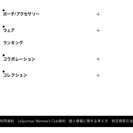
ポーチ/アクセサリー
ウェア
ランキング
コラボレーション
コレクション
利用規約
LeSportsac Member’s Club規約
個人情報に関する考え方
特定商取引法