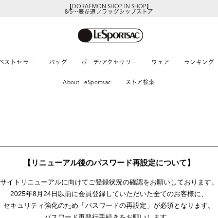
【DORAEMON SHOP IN SHOP】
8/5～表参道フラッグシップストア
ベストセラー
バッグ
ポーチ/アクセサリー
ウェア
ランキング
About LeSportsac
ストア検索
【リニューアル後のパスワード再設定について】
サイトリニューアルに向けて
ご登録状況の確認をお願いしております。
2025年8月24日以前に
会員登録していただいた全てのお客様に、
セキュリティ強化のため「パスワードの再設定」が
必須となります。
パスワード再発行手続きをお願いします。