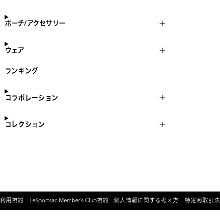
ポーチ/アクセサリー
ウェア
ランキング
コラボレーション
コレクション
利用規約
LeSportsac Member’s Club規約
個人情報に関する考え方
特定商取引法