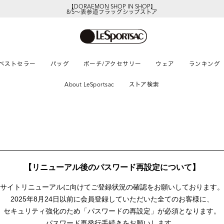
【DORAEMON SHOP IN SHOP】
8/5～表参道フラッグシップストア
ベストセラー
バッグ
ポーチ/アクセサリー
ウェア
ランキング
About LeSportsac
ストア検索
【リニューアル後のパスワード再設定について】
サイトリニューアルに向けて
ご登録状況の確認をお願いしております。
2025年8月24日以前に
会員登録していただいた全てのお客様に、
セキュリティ強化のため「パスワードの再設定」が
必須となります。
パスワード再発行手続きをお願いします。