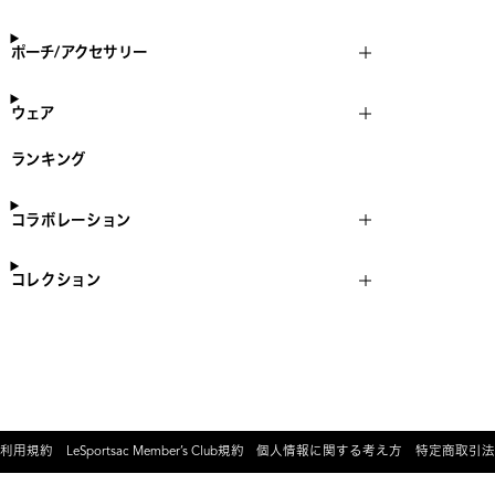
ポーチ/アクセサリー
ウェア
ランキング
コラボレーション
コレクション
利用規約
LeSportsac Member’s Club規約
個人情報に関する考え方
特定商取引法