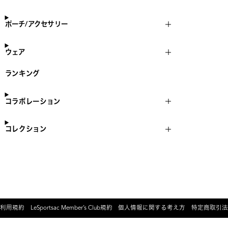
ポーチ/アクセサリー
ウェア
ランキング
コラボレーション
コレクション
利用規約
LeSportsac Member’s Club規約
個人情報に関する考え方
特定商取引法