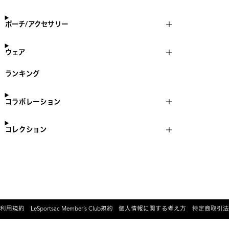
ポーチ/アクセサリー
ウェア
ランキング
コラボレーション
コレクション
利用規約
LeSportsac Member’s Club規約
個人情報に関する考え方
特定商取引法