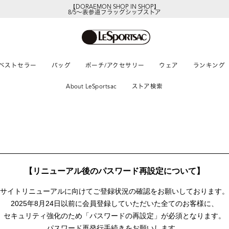
【DORAEMON SHOP IN SHOP】
8/5～表参道フラッグシップストア
ベストセラー
バッグ
ポーチ/アクセサリー
ウェア
ランキング
About LeSportsac
ストア検索
【リニューアル後のパスワード再設定について】
サイトリニューアルに向けて
ご登録状況の確認をお願いしております。
2025年8月24日以前に
会員登録していただいた全てのお客様に、
セキュリティ強化のため「パスワードの再設定」が
必須となります。
パスワード再発行手続きをお願いします。