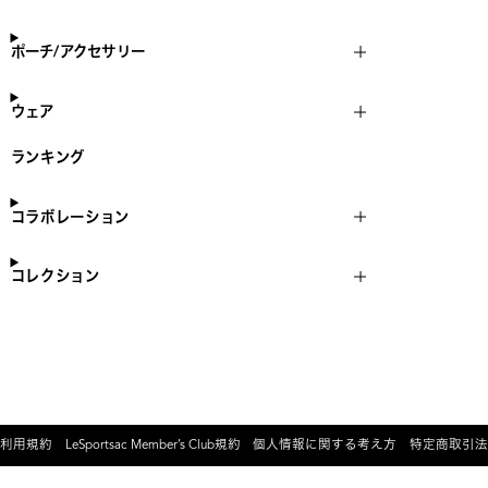
ポーチ/アクセサリー
ウェア
ランキング
コラボレーション
コレクション
利用規約
LeSportsac Member’s Club規約
個人情報に関する考え方
特定商取引法