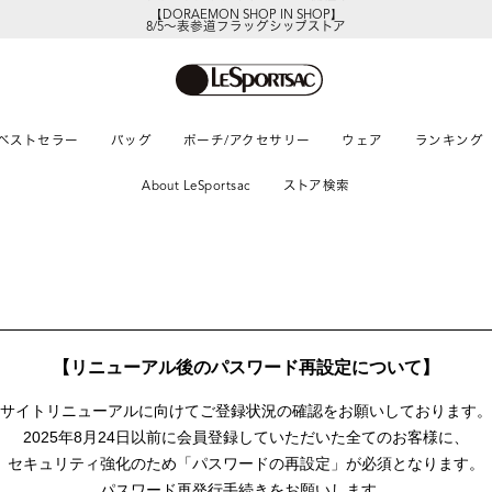
【DORAEMON SHOP IN SHOP】
8/5～表参道フラッグシップストア
ベストセラー
バッグ
ポーチ/アクセサリー
ウェア
ランキング
About LeSportsac
ストア検索
【リニューアル後のパスワード再設定について】
サイトリニューアルに向けて
ご登録状況の確認をお願いしております。
2025年8月24日以前に
会員登録していただいた全てのお客様に、
セキュリティ強化のため「パスワードの再設定」が
必須となります。
パスワード再発行手続きをお願いします。