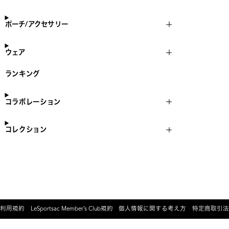
ポーチ/アクセサリー
ウェア
ランキング
コラボレーション
コレクション
利用規約
LeSportsac Member’s Club規約
個人情報に関する考え方
特定商取引法