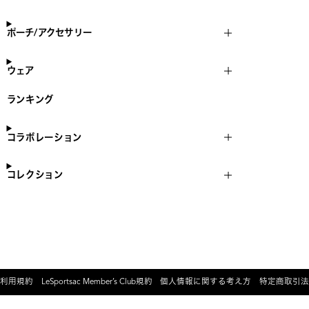
ポーチ/アクセサリー
ウェア
ランキング
コラボレーション
コレクション
利用規約
LeSportsac Member’s Club規約
個人情報に関する考え方
特定商取引法