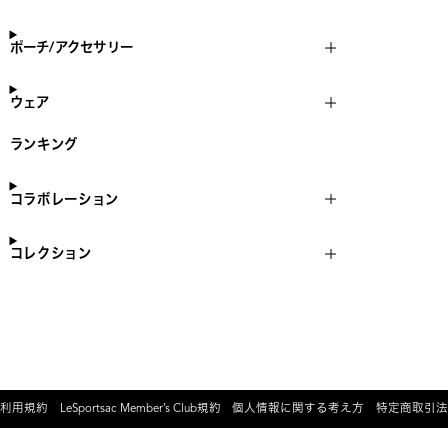
ポーチ/アクセサリー
ウェア
ランキング
コラボレーション
コレクション
利用規約
LeSportsac Member’s Club規約
個人情報に関する考え方
特定商取引法