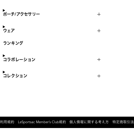
ポーチ/アクセサリー
ウェア
ランキング
コラボレーション
コレクション
利用規約
LeSportsac Member’s Club規約
個人情報に関する考え方
特定商取引法