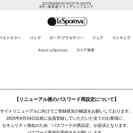
【DORAEMON SHOP IN SHOP】
8/5～表参道フラッグシップストア
ベストセラー
バッグ
ポーチ/アクセサリー
ウェア
ランキング
About LeSportsac
ストア検索
【リニューアル後のパスワード再設定について】
サイトリニューアルに向けて
ご登録状況の確認をお願いしております。
2025年8月24日以前に
会員登録していただいた全てのお客様に、
セキュリティ強化のため「パスワードの再設定」が
必須となります。
パスワード再発行手続きをお願いします。