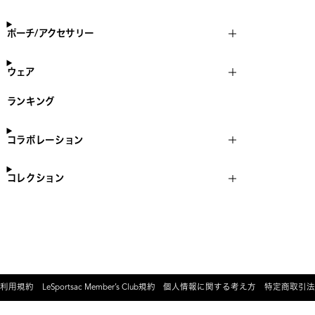
ポーチ/アクセサリー
ウェア
ランキング
コラボレーション
コレクション
利用規約
LeSportsac Member’s Club規約
個人情報に関する考え方
特定商取引法