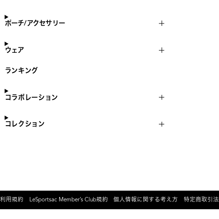
ポーチ/アクセサリー
ウェア
ランキング
コラボレーション
コレクション
利用規約
LeSportsac Member’s Club規約
個人情報に関する考え方
特定商取引法