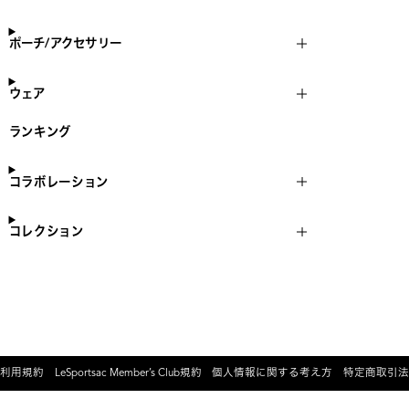
ポーチ/アクセサリー
ウェア
ランキング
コラボレーション
コレクション
利用規約
LeSportsac Member’s Club規約
個人情報に関する考え方
特定商取引法