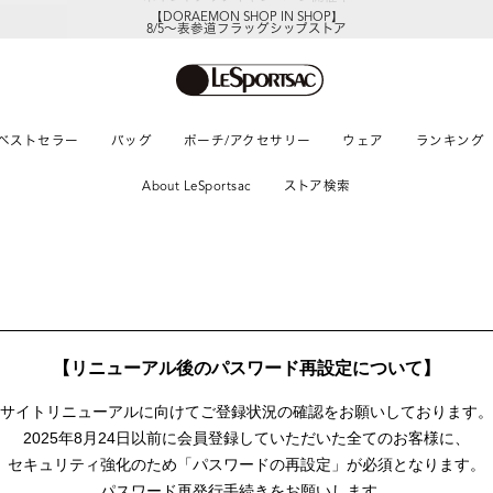
【DORAEMON SHOP IN SHOP】
8/5～表参道フラッグシップストア
ベストセラー
バッグ
ポーチ/アクセサリー
ウェア
ランキング
About LeSportsac
ストア検索
【リニューアル後のパスワード再設定について】
サイトリニューアルに向けて
ご登録状況の確認をお願いしております。
2025年8月24日以前に
会員登録していただいた全てのお客様に、
セキュリティ強化のため「パスワードの再設定」が
必須となります。
パスワード再発行手続きをお願いします。