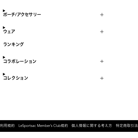
ポーチ/アクセサリー
ウェア
ランキング
コラボレーション
コレクション
利用規約
LeSportsac Member’s Club規約
個人情報に関する考え方
特定商取引法