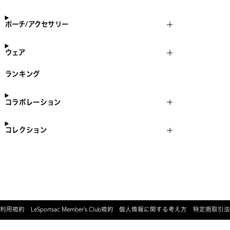
ポーチ/アクセサリー
ウェア
ランキング
コラボレーション
コレクション
利用規約
LeSportsac Member’s Club規約
個人情報に関する考え方
特定商取引法