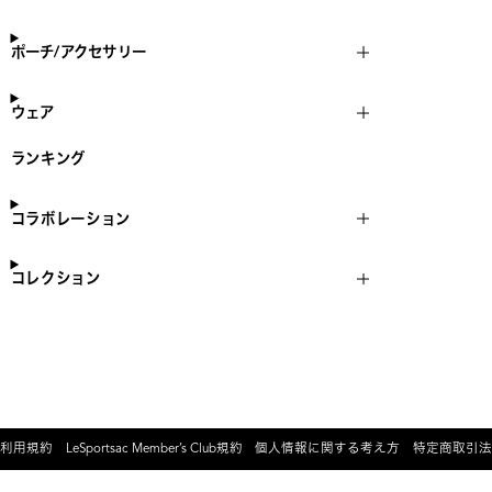
ポーチ/アクセサリー
ウェア
ランキング
コラボレーション
コレクション
利用規約
LeSportsac Member’s Club規約
個人情報に関する考え方
特定商取引法