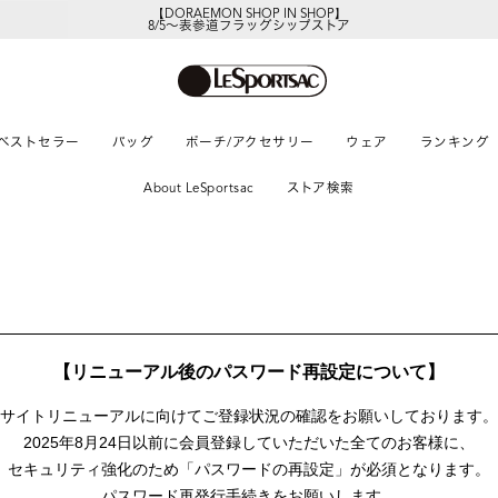
【DORAEMON SHOP IN SHOP】
8/5～表参道フラッグシップストア
ベストセラー
バッグ
ポーチ/アクセサリー
ウェア
ランキング
About LeSportsac
ストア検索
【リニューアル後のパスワード再設定について】
サイトリニューアルに向けて
ご登録状況の確認をお願いしております。
2025年8月24日以前に
会員登録していただいた全てのお客様に、
セキュリティ強化のため「パスワードの再設定」が
必須となります。
パスワード再発行手続きをお願いします。