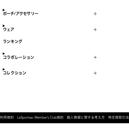
ポーチ/アクセサリー
ウェア
ランキング
コラボレーション
コレクション
利用規約
LeSportsac Member’s Club規約
個人情報に関する考え方
特定商取引法