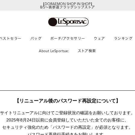
【DORAEMON SHOP IN SHOP】
8/5～表参道フラッグシップストア
ベストセラー
バッグ
ポーチ/アクセサリー
ウェア
ランキング
About LeSportsac
ストア検索
【リニューアル後のパスワード再設定について】
サイトリニューアルに向けて
ご登録状況の確認をお願いしております。
2025年8月24日以前に
会員登録していただいた全てのお客様に、
セキュリティ強化のため「パスワードの再設定」が
必須となります。
パスワード再発行手続きをお願いします。