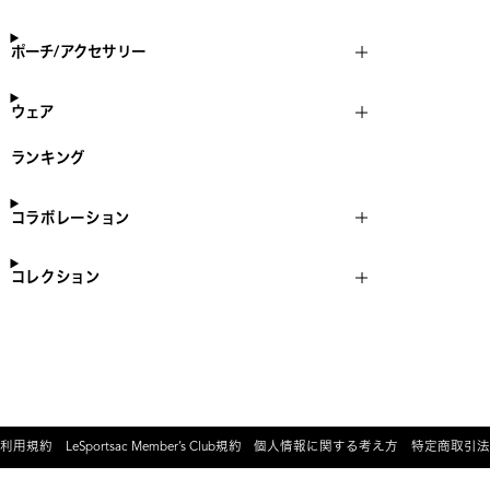
ポーチ/アクセサリー
ウェア
ランキング
コラボレーション
コレクション
利用規約
LeSportsac Member’s Club規約
個人情報に関する考え方
特定商取引法