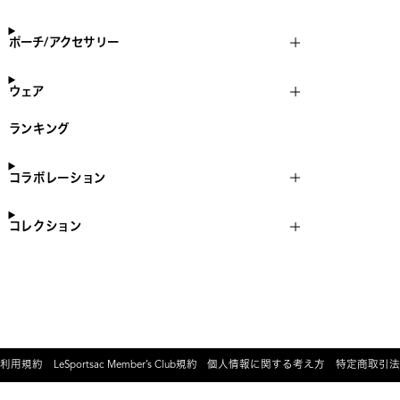
ポーチ/アクセサリー
ウェア
ランキング
コラボレーション
コレクション
利用規約
LeSportsac Member’s Club規約
個人情報に関する考え方
特定商取引法