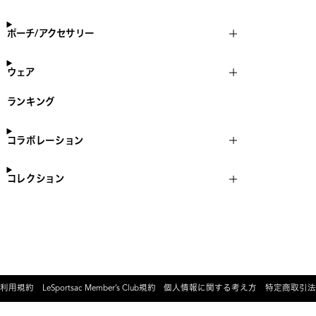
ポーチ/アクセサリー
ウェア
ランキング
コラボレーション
コレクション
利用規約
LeSportsac Member’s Club規約
個人情報に関する考え方
特定商取引法