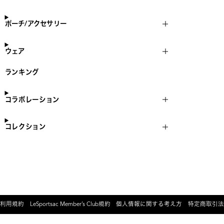
ポーチ/アクセサリー
ウェア
ランキング
コラボレーション
コレクション
利用規約
LeSportsac Member’s Club規約
個人情報に関する考え方
特定商取引法