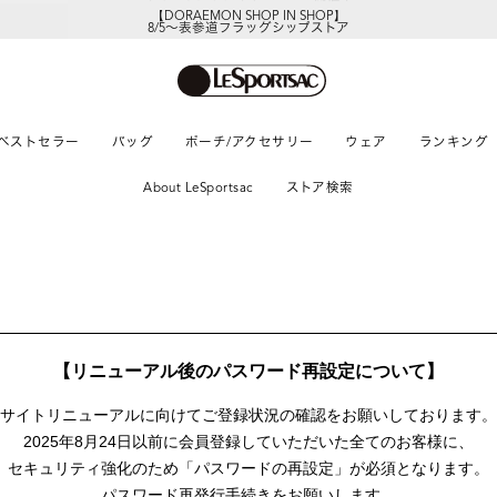
【DORAEMON SHOP IN SHOP】
8/5～表参道フラッグシップストア
ベストセラー
バッグ
ポーチ/アクセサリー
ウェア
ランキング
About LeSportsac
ストア検索
【リニューアル後のパスワード再設定について】
サイトリニューアルに向けて
ご登録状況の確認をお願いしております。
2025年8月24日以前に
会員登録していただいた全てのお客様に、
セキュリティ強化のため「パスワードの再設定」が
必須となります。
パスワード再発行手続きをお願いします。