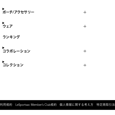
ポーチ/アクセサリー
ウェア
ランキング
コラボレーション
コレクション
利用規約
LeSportsac Member’s Club規約
個人情報に関する考え方
特定商取引法