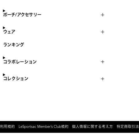
ポーチ/アクセサリー
ウェア
ランキング
コラボレーション
コレクション
利用規約
LeSportsac Member’s Club規約
個人情報に関する考え方
特定商取引法