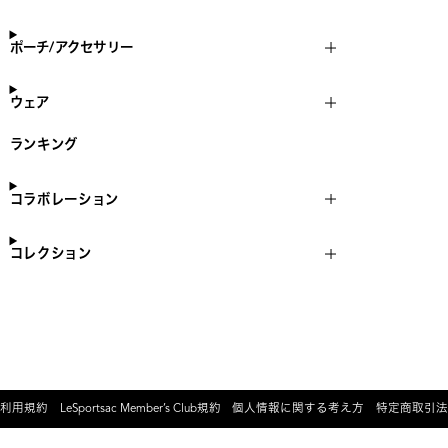
ポーチ/アクセサリー
ウェア
ランキング
コラボレーション
コレクション
利用規約
LeSportsac Member’s Club規約
個人情報に関する考え方
特定商取引法