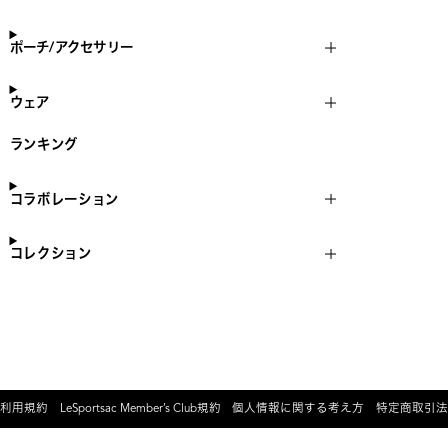
ポーチ/アクセサリー
ウェア
ランキング
コラボレーション
コレクション
利用規約
LeSportsac Member’s Club規約
個人情報に関する考え方
特定商取引法