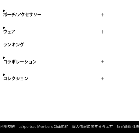
ポーチ/アクセサリー
ウェア
ランキング
コラボレーション
コレクション
利用規約
LeSportsac Member’s Club規約
個人情報に関する考え方
特定商取引法