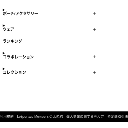
ポーチ/アクセサリー
ウェア
ランキング
コラボレーション
コレクション
利用規約
LeSportsac Member’s Club規約
個人情報に関する考え方
特定商取引法