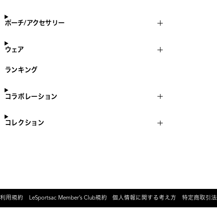
ポーチ/アクセサリー
ウェア
ランキング
コラボレーション
コレクション
利用規約
LeSportsac Member’s Club規約
個人情報に関する考え方
特定商取引法