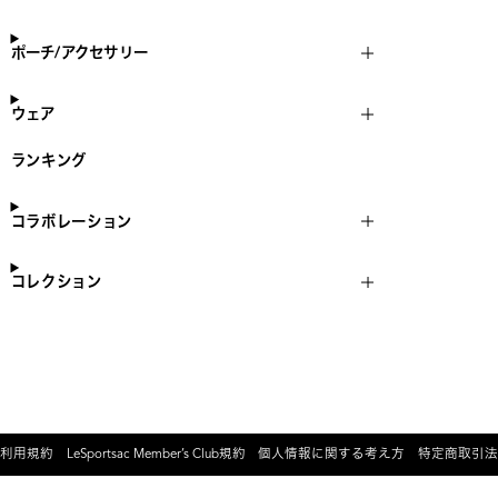
ポーチ/アクセサリー
ウェア
ランキング
コラボレーション
コレクション
利用規約
LeSportsac Member’s Club規約
個人情報に関する考え方
特定商取引法