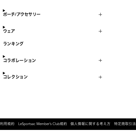
ポーチ/アクセサリー
ウェア
ランキング
コラボレーション
コレクション
利用規約
LeSportsac Member’s Club規約
個人情報に関する考え方
特定商取引法