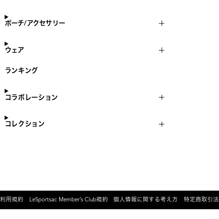
ポーチ/アクセサリー
ウェア
ランキング
コラボレーション
コレクション
利用規約
LeSportsac Member’s Club規約
個人情報に関する考え方
特定商取引法