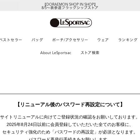
【DORAEMON SHOP IN SHOP】
8/5～表参道フラッグシップストア
ベストセラー
バッグ
ポーチ/アクセサリー
ウェア
ランキング
About LeSportsac
ストア検索
【リニューアル後のパスワード再設定について】
サイトリニューアルに向けて
ご登録状況の確認をお願いしております。
2025年8月24日以前に
会員登録していただいた全てのお客様に、
セキュリティ強化のため「パスワードの再設定」が
必須となります。
パスワード再発行手続きをお願いします。