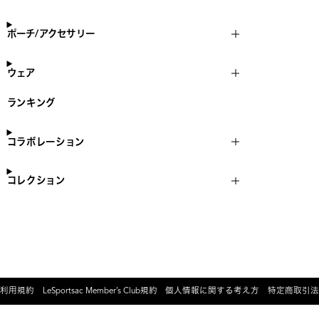
ポーチ/アクセサリー
ウェア
ランキング
コラボレーション
コレクション
利用規約
LeSportsac Member’s Club規約
個人情報に関する考え方
特定商取引法