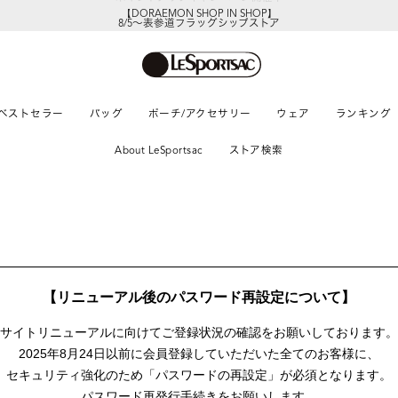
【DORAEMON SHOP IN SHOP】
8/5～表参道フラッグシップストア
ベストセラー
バッグ
ポーチ/アクセサリー
ウェア
ランキング
About LeSportsac
ストア検索
【リニューアル後のパスワード再設定について】
サイトリニューアルに向けて
ご登録状況の確認をお願いしております。
2025年8月24日以前に
会員登録していただいた全てのお客様に、
セキュリティ強化のため「パスワードの再設定」が
必須となります。
パスワード再発行手続きをお願いします。