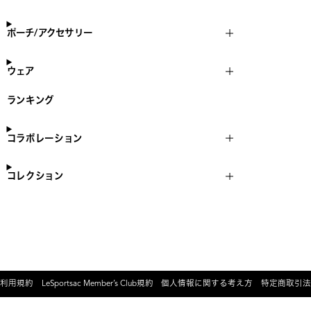
ポーチ/アクセサリー
ウェア
ランキング
コラボレーション
コレクション
利用規約
LeSportsac Member’s Club規約
個人情報に関する考え方
特定商取引法