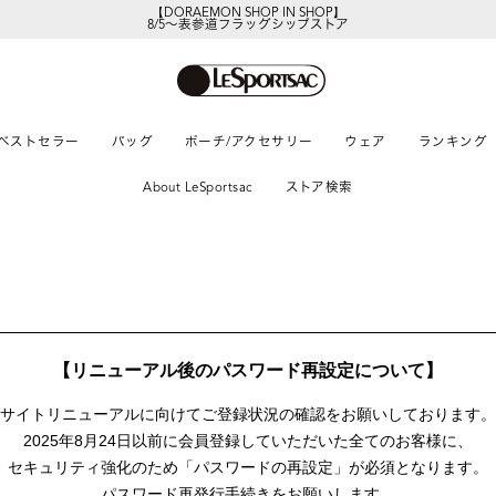
【DORAEMON SHOP IN SHOP】
8/5～表参道フラッグシップストア
ベストセラー
バッグ
ポーチ/アクセサリー
ウェア
ランキング
About LeSportsac
ストア検索
【リニューアル後のパスワード再設定について】
サイトリニューアルに向けて
ご登録状況の確認をお願いしております。
2025年8月24日以前に
会員登録していただいた全てのお客様に、
セキュリティ強化のため「パスワードの再設定」が
必須となります。
パスワード再発行手続きをお願いします。