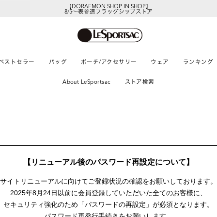
【DORAEMON SHOP IN SHOP】
8/5～表参道フラッグシップストア
ベストセラー
バッグ
ポーチ/アクセサリー
ウェア
ランキング
About LeSportsac
ストア検索
【リニューアル後のパスワード再設定について】
サイトリニューアルに向けて
ご登録状況の確認をお願いしております。
2025年8月24日以前に
会員登録していただいた全てのお客様に、
セキュリティ強化のため「パスワードの再設定」が
必須となります。
パスワード再発行手続きをお願いします。