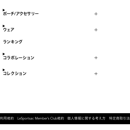
ポーチ/アクセサリー
ウェア
ランキング
コラボレーション
コレクション
利用規約
LeSportsac Member’s Club規約
個人情報に関する考え方
特定商取引法