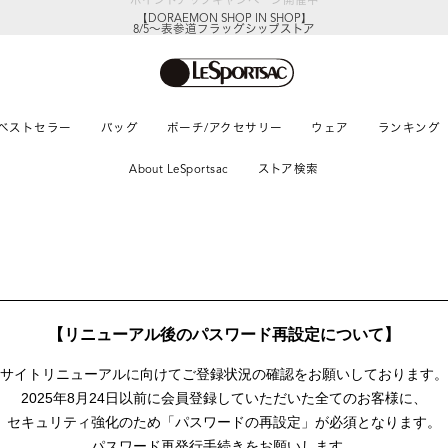
【DORAEMON SHOP IN SHOP】
8/5～表参道フラッグシップストア
ベストセラー
バッグ
ポーチ/アクセサリー
ウェア
ランキング
About LeSportsac
ストア検索
【リニューアル後のパスワード再設定について】
サイトリニューアルに向けて
ご登録状況の確認をお願いしております。
2025年8月24日以前に
会員登録していただいた全てのお客様に、
セキュリティ強化のため「パスワードの再設定」が
必須となります。
パスワード再発行手続きをお願いします。