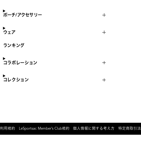
ポーチ/アクセサリー
ウェア
ランキング
コラボレーション
コレクション
利用規約
LeSportsac Member’s Club規約
個人情報に関する考え方
特定商取引法