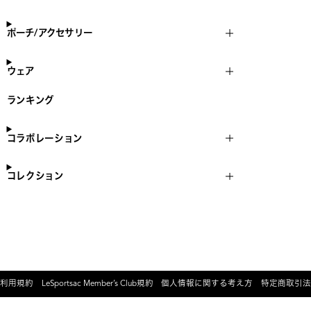
ポーチ/アクセサリー
ウェア
ランキング
コラボレーション
コレクション
利用規約
LeSportsac Member’s Club規約
個人情報に関する考え方
特定商取引法