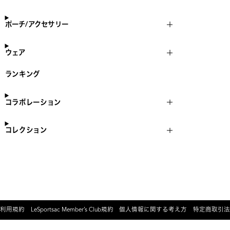
ポーチ/アクセサリー
ウェア
ランキング
コラボレーション
コレクション
利用規約
LeSportsac Member’s Club規約
個人情報に関する考え方
特定商取引法