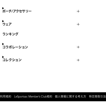
ポーチ/アクセサリー
ウェア
ランキング
コラボレーション
コレクション
利用規約
LeSportsac Member’s Club規約
個人情報に関する考え方
特定商取引法