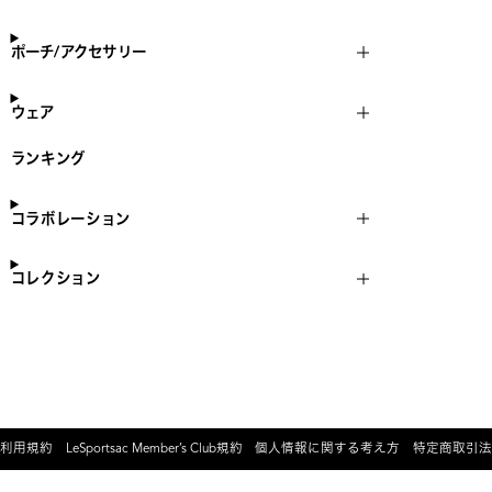
ポーチ/アクセサリー
ウェア
ランキング
コラボレーション
コレクション
利用規約
LeSportsac Member’s Club規約
個人情報に関する考え方
特定商取引法