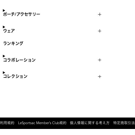
ポーチ/アクセサリー
ウェア
ランキング
コラボレーション
コレクション
利用規約
LeSportsac Member’s Club規約
個人情報に関する考え方
特定商取引法